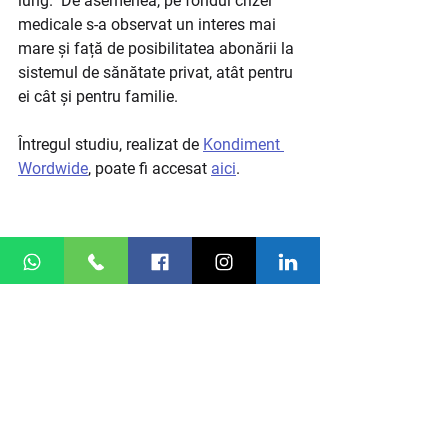
lung.  De asemenea, pe fondul crizei 
medicale s-a observat un interes mai 
mare și față de posibilitatea abonării la 
sistemul de sănătate privat, atât pentru 
ei cât și pentru familie. ​
Întregul studiu, realizat de 
Kondiment 
Wordwide
, poate fi accesat 
aici
.
scris de 
Adrian Căruceru