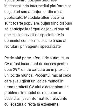
aplică pentru pozițiile deschise, 
îndeosebi, prin intermediul platformelor 
de job-uri sau anunțurilor din mica 
publicitate. Metodele alternative nu 
sunt foarte populare, puțini fiind dispuși 
să participe la târguri de job-uri sau să 
apeleze la servicii de specialitate în 
domeniul consilierii de carieră sau al 
recrutării prin agenții specializate. 
Pe de altă parte, efortul de a trimite un 
CV a fost încununat de succes pentru 
doar 29% dintre cei care au în prezent 
un loc de muncă. Procentul mic al celor 
care și-au găsit un loc de muncă în 
urma trimiterii CV-ului e determinat de 
probleme în modul de redactare a 
acestuia, lipsa informațiilor relevante 
cu legătură directă la experiența 