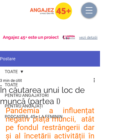
Angajez 45+ este un proiect
vezi detalii
Postare
TOATE
3 min de citit
TOATE
În căutarea unui loc de
PENTRU ANGAJATORI
muncă (partea I)
PENTRU ANGAJAȚI
Pandemia a influențat 
PODCASTUL 45+ LA FEMININ
negativ piața muncii,  atât 
pe fondul restrângerii dar 
și al încetării activității în 