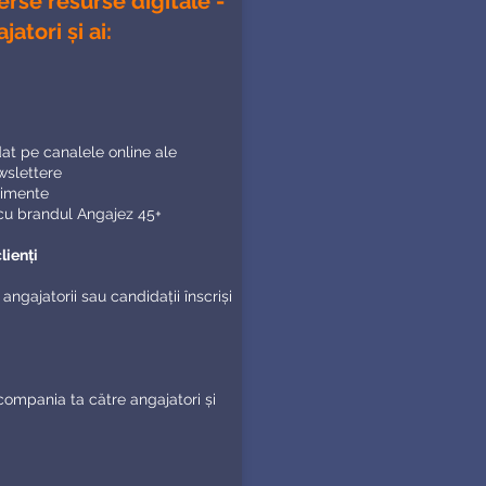
verse resurse digitale -
atori și ai
:
t pe canalele online ale
ewslettere
nimente
 cu brandul Angajez 45+
clienți
angajatorii sau candidații înscriși
compania ta către angajatori și