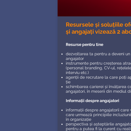
Resursele și soluțiile o
și angajați vizează 2 ab
Resurse pentru tine
dezvoltarea ta pentru a deveni un
angajator
instrumente pentru creșterea atracti
(personal branding, CV-ul, rețelel
interviu etc.)
agenții de recrutare la care poți a
ție
schimbarea carierei și învățarea 
angajatori, în meserii din mediul d
Informații despre angajatori
informații despre angajatorii care 
care urmează principiile incluziunii ș
în organizație
perspectiva și așteptările angajator
pentru a putea fi la curent cu real