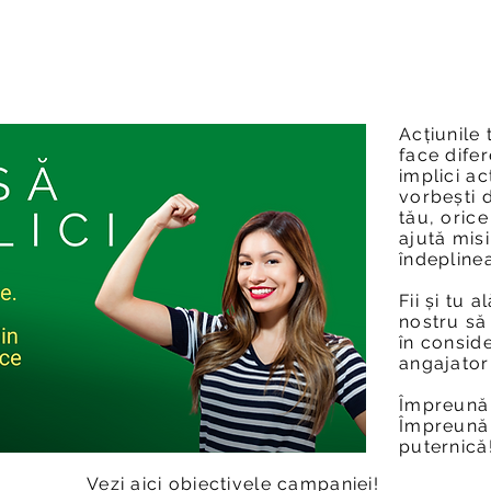
Acțiunile 
face difer
implici ac
vorbești 
tău, orice
ajută mis
îndepline
Fii și tu 
nostru să 
în conside
angajator
Împreună
Împreună
puternică
Vezi aici obiectivele campaniei!