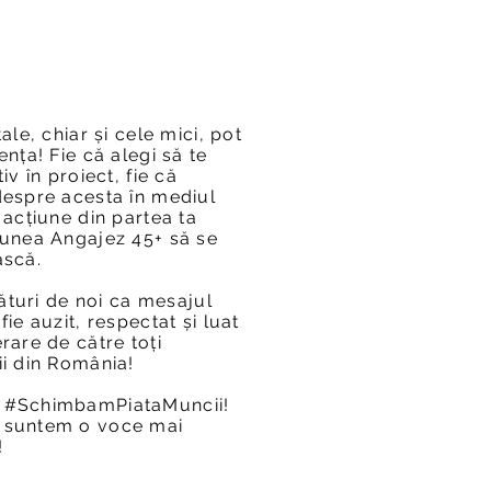
tale, chiar și cele mici, pot
ența! Fie că alegi să te
tiv în proiect, fie că
despre acesta în mediul
 acțiune din partea ta
iunea Angajez 45+ să se
ască.
alături de noi ca mesajul
fie auzit, respectat și luat
rare de către toți
ii din România!
 #SchimbamPiataMuncii!
 suntem o voce mai
!