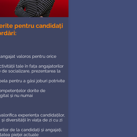
ferite pentru candidați
ordări:
 angajat valoros pentru orice
vității tale în fața angajatorilor
e de socializare, prezentarea la
pela pentru a găsi joburi potrivite
competențelor dorite de
igital și nu numai
valorifica experiența candidaților,
i diversității în viața de zi cu zi
ilor de la candidați și angajați,
itatea pieței actuale