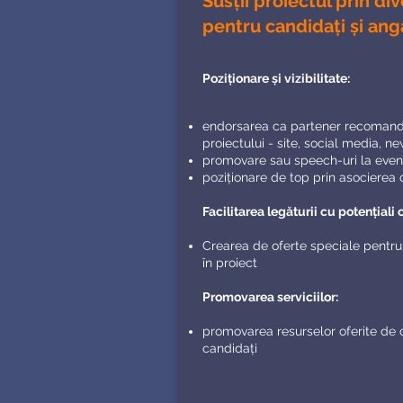
Susții proiectul prin di
pentru candidați și angaj
Poziționare și vizibilitate:
endorsarea ca partener recomanda
proiectului - site, social media, n
promovare sau speech-uri la eve
poziționare de top prin asocierea
Facilitarea legăturii cu potențiali 
​Crearea de oferte speciale pentru 
în proiect
Promovarea serviciilor:
promovarea resurselor oferite de 
candidați