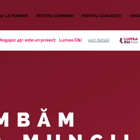
45+ LA FEMININ
PENTRU COMPANII
PENTRU CANDIDAȚI
VINO
Angajez 45+ este un proiect
Lumea D&I
vezi detalii