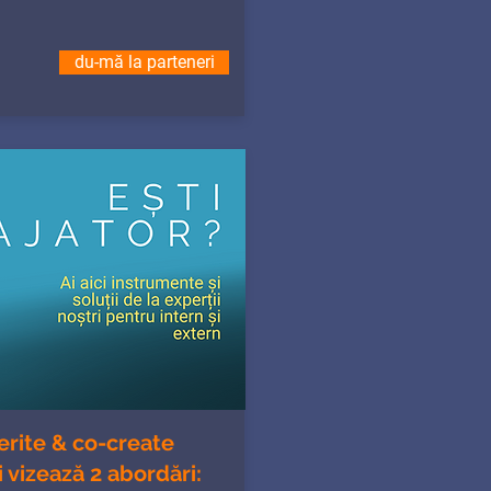
du-mă la parteneri
ferite & co-create
 vizează 2 abordări: