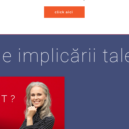
click aici
le implicării tal