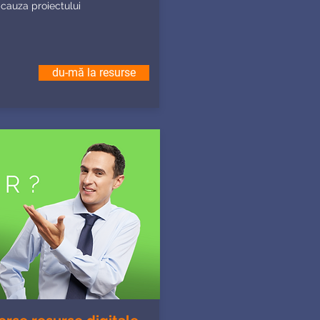
n cauza proiectului
du-mă la resurse