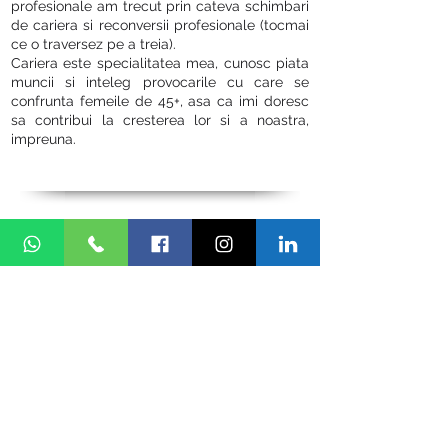
profesionale am trecut prin cateva schimbari
de cariera si reconversii profesionale (tocmai
ce o traversez pe a treia).
Cariera este specialitatea mea, cunosc piata
muncii si inteleg provocarile cu care se
confrunta femeile de 45+, asa ca imi doresc
sa contribui la cresterea lor si a noastra,
impreuna.
Ce inseamna diversităte pe piața
muncii pentru mine
Pe scurt spus, diversitatea este prezenta
atunci cand cel care este responsabil de
procesul de recrutare dintr-o companie are in
vedere doar competentele si experienta
candidatilor, fara sa tina cont si de alte
aspecte cum ar fi varsta, genul, rasa… samd.