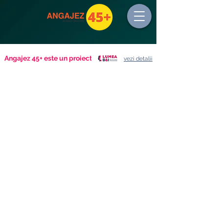
Angajez 45+ este un proiect
vezi detalii
Magazinul este închis pentru întreţinere