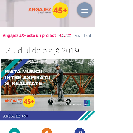
Angajez 45+ este un proiect
vezi detalii
S
tudiul de piață 2019